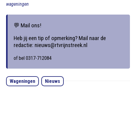
wageningen
💬 Mail ons!
Heb jij een tip of opmerking? Mail naar de
redactie: nieuws@rtvrijnstreek.nl
of bel 0317-712084
Wageningen
Nieuws