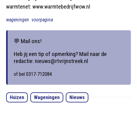
warmtenet: www.warmtebedrijfwow.nl
wageningen
voorpagina
💬 Mail ons!
Heb jij een tip of opmerking? Mail naar de
redactie: nieuws@rtvrijnstreek.nl
of bel 0317-712084
Huizen
Wageningen
Nieuws