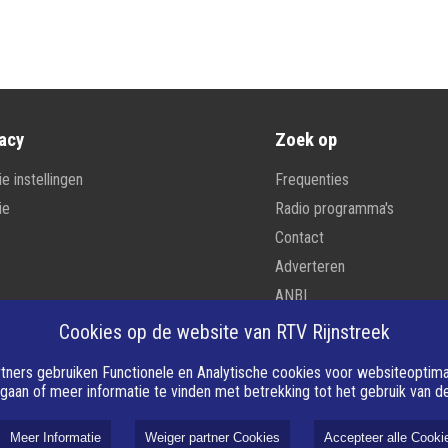
acy
Zoek op
e instellingen
Frequenties
ie
Radio programma's
Contact
Adverteren
ANBI
Cookies op de website van RTV Rijnstreek
tners gebruiken Functionele en Analytische cookies voor websiteoptimali
 gaan of meer informatie te vinden met betrekking tot het gebruik van 
6 RTV Rijnstreek alle rechten voorbehouden. Aangedreven door
Nieuws
Meer Informatie
Weiger partner Cookies
Accepteer alle Cooki