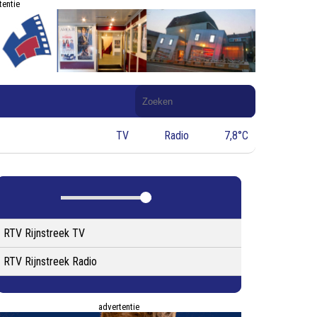
tentie
Doorzoek
de
website
TV
Radio
7,8°C
RTV Rijnstreek TV
RTV Rijnstreek Radio
advertentie