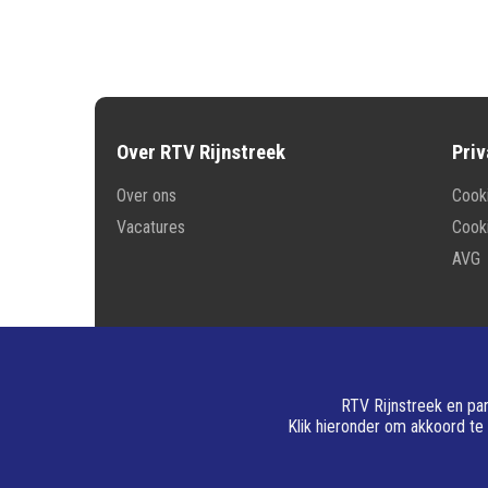
Over RTV Rijnstreek
Priv
Over ons
Cooki
Vacatures
Cook
AVG
RTV Rijnstreek en par
Klik hieronder om akkoord te
© 202