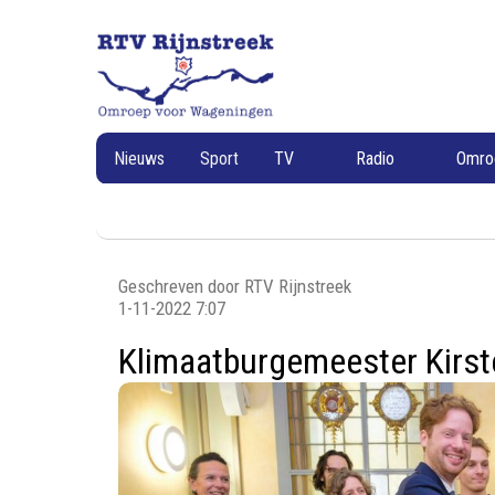
RTV
RTV
Rijnstreek
Rijnstreek
Nieuws
Sport
TV
Radio
Omr
Geschreven door RTV Rijnstreek
1-11-2022 7:07
Klimaatburgemeester Kirste